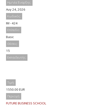
Ημ/νία Έναρξης:
Αυγ 24, 2026
Κωδικός:
IM - 424
Επίπεδο:
Basic
Θέσεις:
15
Εκπαιδευτής:
Τιμή:
1550.00 EUR
Περιοχή:
FUTURE BUSINESS SCHOOL