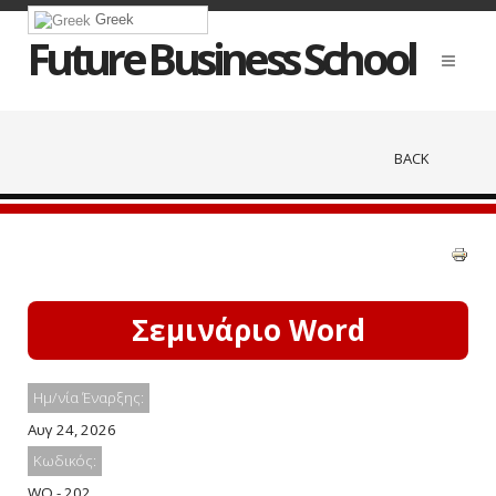
Greek
Future Business School
BACK
Σεμινάριο Word
Ημ/νία Έναρξης:
Αυγ 24, 2026
Κωδικός:
WO - 202