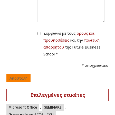
Συμφωνώ με τους
όρους και
προϋποθέσεις
και την
πολιτική
απορρήτου
της Future Business
School *
*
υποχρεωτικό
Αποστολή
Επιλεγμένες ετικέτες
,
,
Microsoft Office
SEMINARS
,
Πιστοποίηση ACTA - CCU