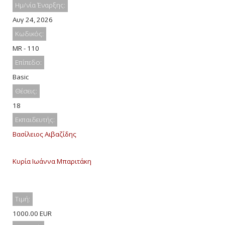
Ημ/νία Έναρξης:
Αυγ 24, 2026
Κωδικός:
MR - 110
Επίπεδο:
Basic
Θέσεις:
18
Εκπαιδευτής:
Βασίλειος Αιβαζίδης
Κυρία Ιωάννα Μπαριτάκη
Τιμή:
1000.00 EUR