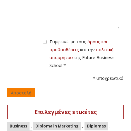
Συμφωνώ με τους
όρους και
προϋποθέσεις
και την
πολιτική
απορρήτου
της Future Business
School *
*
υποχρεωτικό
Αποστολή
Επιλεγμένες ετικέτες
,
,
,
Business
Diploma in Marketing
Diplomas