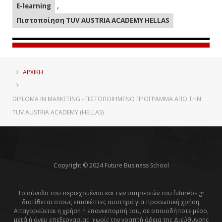
,
E-learning
Πιστοποίηση TUV AUSTRIA ACADEMY HELLAS
ΑΡΧΙΚΗ
DIPLOMA IN MARKETING - ΠΙΣΤΟΠΟΙΗΜΈΝΟ ΠΡΌΓΡΑΜΜΑ ΑΠΌ ΤΗΝ
TUV AUSTRIA ACADEMY (HELLAS)
Copyright © 2024 Future Business School
Το σύνολο του περιεχομένου και των υπηρεσιών του futurebs.gr
διατίθεται στους επισκέπτες αυστηρά για προσωπική χρήση.
Απαγορεύεται η χρήση ή επανεκπομπή του, σε οποιοδήποτε μέσο,
μετά ή άνευ επεξεργασίας, χωρίς την γραπτή άδεια της Διεύθυνσης