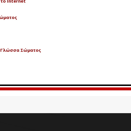
το Internet
Σώματος
& Γλώσσα Σώματος