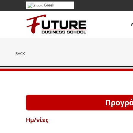
Greek
BACK
Προγρά
Ημ/νίες