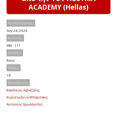
ACADEMY (Hellas)
Ημ/νία Έναρξης:
Αυγ 24, 2026
Κωδικός:
MN - 111
Επίπεδο:
Basic
Θέσεις:
18
Εκπαιδευτής:
Βασίλειος Αιβαζίδης
Κυρία Ιωάννα Μπαριτάκη
Αντώνιος Χρυσόγελος