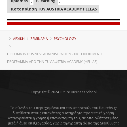
,
,
Diplomas
E-learning
Πιστοποίηση TUV AUSTRIA ACADEMY HELLAS
ΑΡΧΙΚΗ
ΣΕΜΙΝΑΡΙΑ
PSYCHOLOGY
DIPLOMA IN BUSINESS ADMINISTRATION - ΠΙΣΤΟΠΟΙΗΜΈΝΟ
ΠΡΌΓΡΑΜΜΑ ΑΠΌ ΤΗΝ TUV AUSTRIA ACADEMY (HELLAS)
Copyright © 2024 Future Business School
Το σύνολο του περιεχομένου και των υπηρεσιών του futurebs.gr
διατίθεται στους επισκέπτες αυστηρά για προσωπική χρήση.
Απαγορεύεται η χρήση ή επανεκπομπή του, σε οποιοδήποτε μέσο,
μετά ή άνευ επεξεργασίας, χωρίς την γραπτή άδεια της Διεύθυνσης