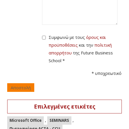
Συμφωνώ με τους
όρους και
προϋποθέσεις
και την
πολιτική
απορρήτου
της Future Business
School *
*
υποχρεωτικό
Αποστολή
Επιλεγμένες ετικέτες
,
,
Microsoft Office
SEMINARS
,
Πιστοποίηση ACTA - CCU