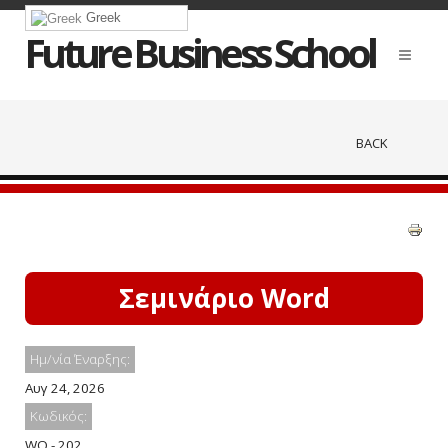
Greek
Future Business School
BACK
Σεμινάριο Word
Ημ/νία Έναρξης:
Αυγ 24, 2026
Κωδικός:
WO - 202