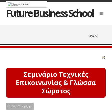
Greek
Future Business School
BACK
Σεμινάριο Τεχνικές
Επικοινωνίας & Γλώσσα
Σώματος
Ημ/νία Έναρξης: