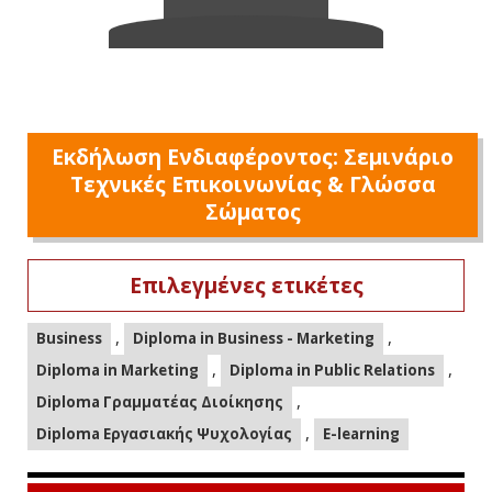
Εκδήλωση Ενδιαφέροντος: Σεμινάριο
Τεχνικές Επικοινωνίας & Γλώσσα
Σώματος
Επιλεγμένες ετικέτες
,
,
Business
Diploma in Business - Marketing
,
,
Diploma in Marketing
Diploma in Public Relations
,
Diploma Γραμματέας Διοίκησης
,
Diploma Εργασιακής Ψυχολογίας
E-learning