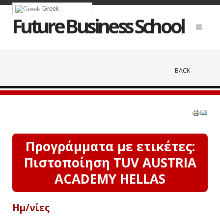
Greek
Future Business School
BACK
Προγράμματα με ετικέτες:
Πιστοποίηση TUV AUSTRIA
ACADEMY HELLAS
Ημ/νίες