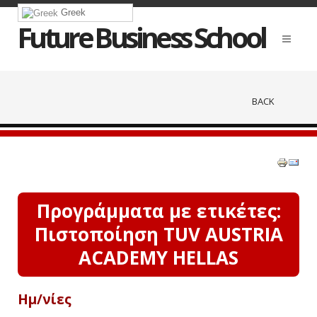
Greek
Future Business School
BACK
Προγράμματα με ετικέτες:
Πιστοποίηση TUV AUSTRIA
ACADEMY HELLAS
Ημ/νίες