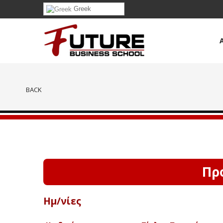
Greek
BACK
Πρ
Ημ/νίες