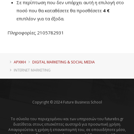
Σε περίπτωση που δεν υπάρχει αυτή η επιλογή στο
ποσό που θα καταθέσετε θα προσθέσετε
4 €
επιπλέον για τα έξοδα.
Πληροφορίες 2105782931
ΑΡΧΙΚΗ
DIGITAL MARKETING & SOCIAL MEDIA
INTERNET MARKETING
Copyright © 2024 Future Business School
Το σύνολο του περιεχομένου και των υπηρεσιών του futurebs.gr
διατίθεται στους επισκέπτες αυστηρά για προσωπική χρήση.
Απαγορεύεται η χρήση ή επανεκπομπή του, σε οποιοδήποτε μέσο,