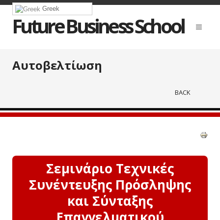
Greek
Future Business School
Αυτοβελτίωση
BACK
Σεμινάριο Τεχνικές
Συνέντευξης Πρόσληψης
και Σύνταξης
Επαγγελματικού