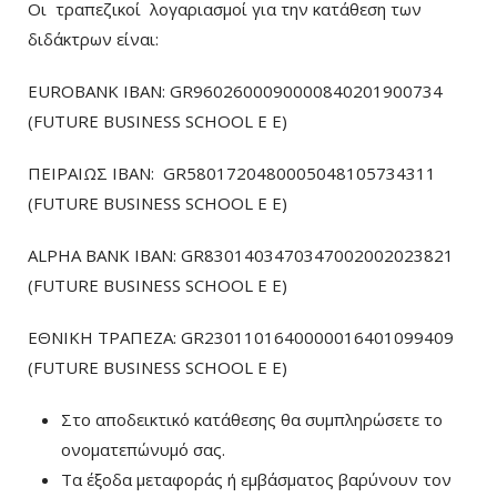
Οι τραπεζικοί λογαριασμοί για την κατάθεση των
διδάκτρων είναι:
EUROBANK IBAN: GR9602600090000840201900734
(FUTURE BUSINESS SCHOOL E E)
ΠΕΙΡΑΙΩΣ ΙΒΑΝ: GR5801720480005048105734311
(FUTURE BUSINESS SCHOOL E E)
ALPHA BANK IBAN: GR8301403470347002002023821
(FUTURE BUSINESS SCHOOL E E)
ΕΘΝΙΚΗ ΤΡΑΠΕΖΑ: GR2301101640000016401099409
(FUTURE BUSINESS SCHOOL E E)
Στο αποδεικτικό κατάθεσης θα συμπληρώσετε το
ονοματεπώνυμό σας.
Τα έξοδα μεταφοράς ή εμβάσματος βαρύνουν τον