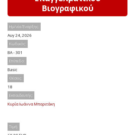
Βιογραφικού
Ημ/νία Έναρξης:
Αυγ 24, 2026
Κωδικός:
BA - 301
Επίπεδο:
Basic
Θέσεις:
18
Εκπαιδευτής:
Κυρία Ιωάννα Μπαριτάκη
Τιμή: