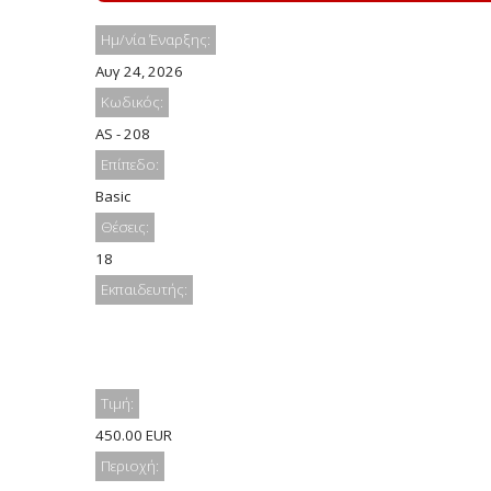
Ημ/νία Έναρξης:
Αυγ 24, 2026
Κωδικός:
AS - 208
Επίπεδο:
Basic
Θέσεις:
18
Εκπαιδευτής:
Τιμή:
450.00 EUR
Περιοχή: