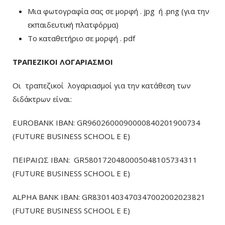
Μια φωτογραφία σας σε μορφή . jpg ή .png (για την
εκπαιδευτική πλατφόρμα)
To καταθετήριο σε μορφή . pdf
ΤΡΑΠΕΖΙΚΟΙ ΛΟΓΑΡΙΑΣΜΟΙ
Οι τραπεζικοί λογαριασμοί για την κατάθεση των
διδάκτρων είναι:
EUROBANK IBAN: GR9602600090000840201900734
(FUTURE BUSINESS SCHOOL E E)
ΠΕΙΡΑΙΩΣ ΙΒΑΝ: GR5801720480005048105734311
(FUTURE BUSINESS SCHOOL E E)
ALPHA BANK IBAN: GR8301403470347002002023821
(FUTURE BUSINESS SCHOOL E E)