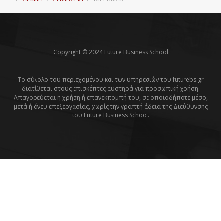
Copyright © 2024 Future Business School
Το σύνολο του περιεχομένου και των υπηρεσιών του futurebs.gr
διατίθεται στους επισκέπτες αυστηρά για προσωπική χρήση.
Απαγορεύεται η χρήση ή επανεκπομπή του, σε οποιοδήποτε μέσο,
μετά ή άνευ επεξεργασίας, χωρίς την γραπτή άδεια της Διεύθυνσης
του Future Business School.