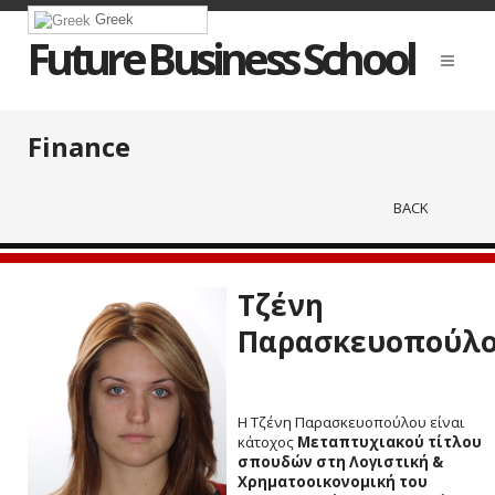
Greek
Future Business School
Finance
BACK
Τζένη
Παρασκευοπούλ
H Τζένη Παρασκευοπούλου είναι
κάτοχος
Μεταπτυχιακού τίτλου
σπουδών στη Λογιστική &
Χρηματοοικονομική του