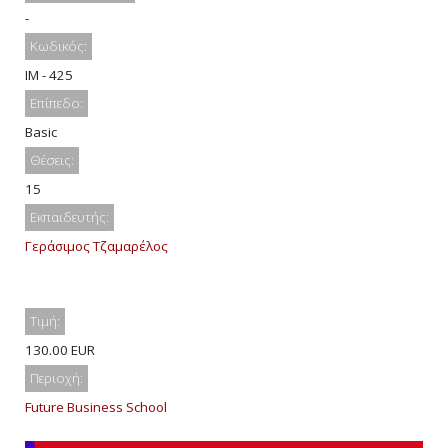
-
Κωδικός:
IM - 425
Επίπεδο:
Basic
Θέσεις:
15
Εκπαιδευτής:
Γεράσιμος Τζαμαρέλος
Τιμή:
130.00 EUR
Περιοχή:
Future Business School