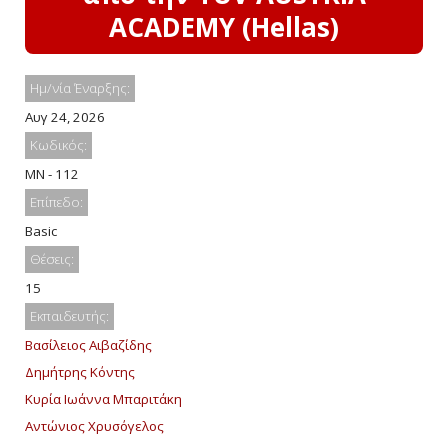
ACADEMY (Hellas)
Ημ/νία Έναρξης:
Αυγ 24, 2026
Κωδικός:
MN - 112
Επίπεδο:
Basic
Θέσεις:
15
Εκπαιδευτής:
Βασίλειος Αιβαζίδης
Δημήτρης Κόντης
Κυρία Ιωάννα Μπαριτάκη
Αντώνιος Χρυσόγελος