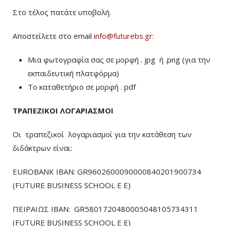
Στο τέλος πατάτε υποβολή.
Αποστείλετε στο email
info@futurebs.gr
:
Μια φωτογραφία σας σε μορφή . jpg ή .png (για την
εκπαιδευτική πλατφόρμα)
To καταθετήριο σε μορφή . pdf
ΤΡΑΠΕΖΙΚΟΙ ΛΟΓΑΡΙΑΣΜΟΙ
Οι τραπεζικοί λογαριασμοί για την κατάθεση των
διδάκτρων είναι:
EUROBANK IBAN: GR9602600090000840201900734
(FUTURE BUSINESS SCHOOL E E)
ΠΕΙΡΑΙΩΣ ΙΒΑΝ: GR5801720480005048105734311
(FUTURE BUSINESS SCHOOL E E)