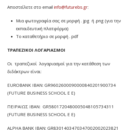
Αποστείλετε στο email
info@futurebs.gr
:
Μια φωτογραφία σας σε μορφή . jpg ή .png (για την
εκπαιδευτική πλατφόρμα)
To καταθετήριο σε μορφή . pdf
ΤΡΑΠΕΖΙΚΟΙ ΛΟΓΑΡΙΑΣΜΟΙ
Οι τραπεζικοί λογαριασμοί για την κατάθεση των
διδάκτρων είναι:
EUROBANK IBAN: GR9602600090000840201900734
(FUTURE BUSINESS SCHOOL E E)
ΠΕΙΡΑΙΩΣ ΙΒΑΝ: GR5801720480005048105734311
(FUTURE BUSINESS SCHOOL E E)
ALPHA BANK IBAN: GR8301403470347002002023821