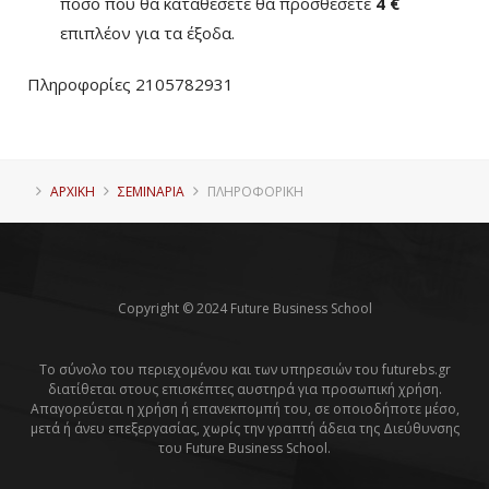
ποσό που θα καταθέσετε θα προσθέσετε
4 €
επιπλέον για τα έξοδα.
Πληροφορίες 2105782931
ΑΡΧΙΚΗ
ΣΕΜΙΝΑΡΙΑ
ΠΛΗΡΟΦΟΡΙΚΉ
Copyright © 2024 Future Business School
Το σύνολο του περιεχομένου και των υπηρεσιών του futurebs.gr
διατίθεται στους επισκέπτες αυστηρά για προσωπική χρήση.
Απαγορεύεται η χρήση ή επανεκπομπή του, σε οποιοδήποτε μέσο,
μετά ή άνευ επεξεργασίας, χωρίς την γραπτή άδεια της Διεύθυνσης
του Future Business School.