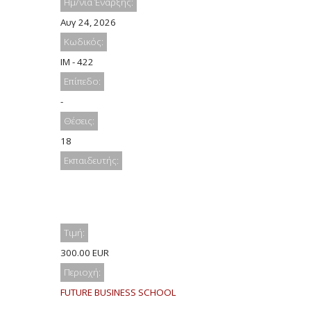
Ημ/νία Έναρξης:
Αυγ 24, 2026
Κωδικός:
IM - 422
Επίπεδο:
-
Θέσεις:
18
Εκπαιδευτής:
Τιμή:
300.00 EUR
Περιοχή:
FUTURE BUSINESS SCHOOL