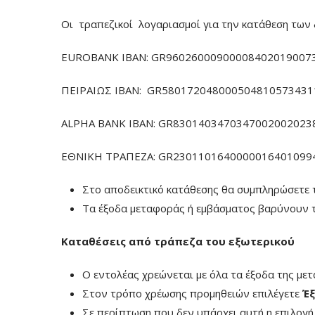
Οι τραπεζικοί λογαριασμοί για την κατάθεση των 
EUROBANK IBAN: GR960260009000084020190073
ΠΕΙΡΑΙΩΣ ΙΒΑΝ: GR5801720480005048105734311
ALPHA BANK IBAN: GR83014034703470020020238
ΕΘΝΙΚΗ ΤΡΑΠΕΖΑ: GR23011016400000164010994
Στο αποδεικτικό κατάθεσης θα συμπληρώσετε 
Τα έξοδα μεταφοράς ή εμβάσματος βαρύνουν τ
Καταθέσεις από τράπεζα του εξωτερικού
Ο εντολέας χρεώνεται με όλα τα έξοδα της με
Στον τρόπο χρέωσης προμηθειών επιλέγετε
Έξ
Σε περίπτωση που δεν υπάρχει αυτή η επιλογ