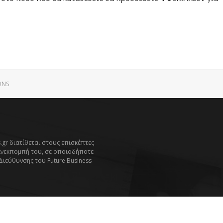
ONS
.gr διατίθεται στους επισκέπτες
ανεκπομπή του, σε οποιοδήποτε
 Διεύθυνσης του Future Business