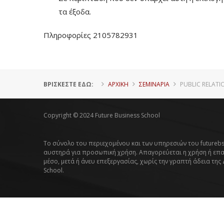
τα έξοδα.
Πληροφορίες 2105782931
ΒΡΊΣΚΕΣΤΕ ΕΔΏ:
ΑΡΧΙΚΗ
ΣΕΜΙΝΑΡΙΑ
PUBLIC RELATI
Copyright © 2024 Future Business School
Το σύνολο του περιεχομένου και των υπηρεσιών του futurebs
αυστηρά για προσωπική χρήση. Απαγορεύεται η χρήση ή επ
μέσο, μετά ή άνευ επεξεργασίας, χωρίς την γραπτή άδεια της
School.