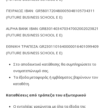
ΠΕΙΡΑΙΩΣ ΙΒΑΝ: GR5801720480005048105734311
(FUTURE BUSINESS SCHOOL E E)
ALPHA BANK IBAN: GR8301403470347002002023821
(FUTURE BUSINESS SCHOOL E E)
ΕΘΝΙΚΗ ΤΡΑΠΕΖΑ: GR2301101640000016401099409
(FUTURE BUSINESS SCHOOL E E)
Στο αποδεικτικό κατάθεσης θα συμπληρώσετε το
ονοματεπώνυμό σας.
Τα έξοδα μεταφοράς ή εμβάσματος βαρύνουν τον
καταθέτη.
Καταθέσεις από τράπεζα του εξωτερικού
Ο εντολέας χρεώνεται με όλα τα έξοδα της