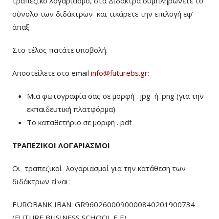
τραπεζικό λογαριασμό, στα Δίδακτρα συμπληρώνετε το
σύνολο των διδάκτρων
και τικάρετε την επιλογή εφ’
άπαξ.
Στο τέλος πατάτε υποβολή.
Αποστείλετε στο email
info@futurebs.gr
:
Μια φωτογραφία σας σε μορφή . jpg ή .png (για την
εκπαιδευτική πλατφόρμα)
To καταθετήριο σε μορφή . pdf
ΤΡΑΠΕΖΙΚΟΙ ΛΟΓΑΡΙΑΣΜΟΙ
Οι τραπεζικοί λογαριασμοί για την κατάθεση των
διδάκτρων είναι:
EUROBANK IBAN: GR9602600090000840201900734
(FUTURE BUSINESS SCHOOL E E)