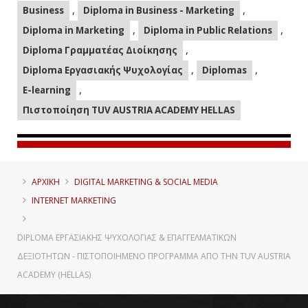
,
,
Business
Diploma in Business - Marketing
,
,
Diploma in Marketing
Diploma in Public Relations
,
Diploma Γραμματέας Διοίκησης
,
,
Diploma Εργασιακής Ψυχολογίας
Diplomas
,
E-learning
Πιστοποίηση TUV AUSTRIA ACADEMY HELLAS
ΑΡΧΙΚΗ
DIGITAL MARKETING & SOCIAL MEDIA
INTERNET MARKETING
DIPLOMA ΕΡΓΑΣΙΑΚΉΣ ΨΥΧΟΛΟΓΊΑΣ & ΕΠΑΓΓΕΛΜΑΤΙΚΏΝ
ΔΕΞΙΟΤΉΤΩΝ - ΠΙΣΤΟΠΟΙΗΜΈΝΟ ΠΡΌΓΡΑΜΜΑ ΑΠΌ ΤΗΝ TUV AUSTRIA
ACADEMY (HELLAS)