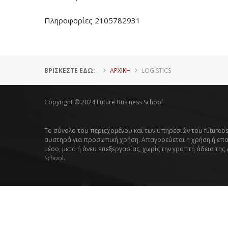
Πληροφορίες 2105782931
ΒΡΊΣΚΕΣΤΕ ΕΔΏ:
ΑΡΧΙΚΗ
LOGISTICS
Copyright © 2024 Future Business School
Το σύνολο του περιεχομένου και των υπηρεσιών του futurebs
αυστηρά για προσωπική χρήση. Απαγορεύεται η χρήση ή επ
μέσο, μετά ή άνευ επεξεργασίας, χωρίς την γραπτή άδεια της
School.