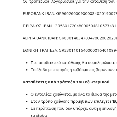
Οι τραπεζικοί λογαριασμοί για την κατάθεση των 
EUROBANK IBAN: GR960260009000084020190073
ΠΕΙΡΑΙΩΣ ΙΒΑΝ: GR5801720480005048105734311
ALPHA BANK IBAN: GR83014034703470020020238
ΕΘΝΙΚΗ ΤΡΑΠΕΖΑ: GR23011016400000164010994
Στο αποδεικτικό κατάθεσης θα συμπληρώσετε 
Τα έξοδα μεταφοράς ή εμβάσματος βαρύνουν τ
Καταθέσεις από τράπεζα του εξωτερικού
Ο εντολέας χρεώνεται με όλα τα έξοδα της με
Στον τρόπο χρέωσης προμηθειών επιλέγετε
Έξ
Σε περίπτωση που δεν υπάρχει αυτή η επιλογ
τα έξοδα.