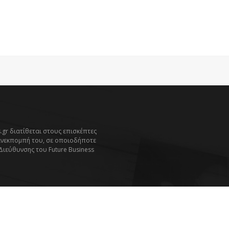
.gr διατίθεται στους επισκέπτες
ανεκπομπή του, σε οποιοδήποτε
 Διεύθυνσης του Future Business