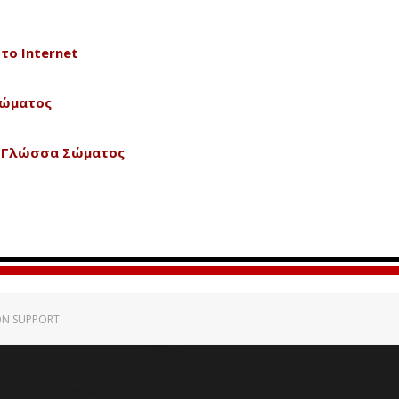
το Internet
Σώματος
& Γλώσσα Σώματος
ON SUPPORT