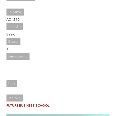
-
Κωδικός:
AC - 210
Επίπεδο:
Basic
Θέσεις:
15
Εκπαιδευτής:
Τιμή:
-
Περιοχή:
FUTURE BUSINESS SCHOOL