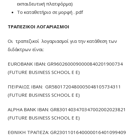
εκπαιδευτική πλατφόρμα)
To καταθετήριο σε μορφή . pdf
ΤΡΑΠΕΖΙΚΟΙ ΛΟΓΑΡΙΑΣΜΟΙ
Οι τραπεζικοί λογαριασμοί για την κατάθεση των
διδάκτρων είναι:
EUROBANK IBAN: GR9602600090000840201900734
(FUTURE BUSINESS SCHOOL E E)
ΠΕΙΡΑΙΩΣ ΙΒΑΝ: GR5801720480005048105734311
(FUTURE BUSINESS SCHOOL E E)
ALPHA BANK IBAN: GR8301403470347002002023821
(FUTURE BUSINESS SCHOOL E E)
ΕΘΝΙΚΗ ΤΡΑΠΕΖΑ: GR2301101640000016401099409