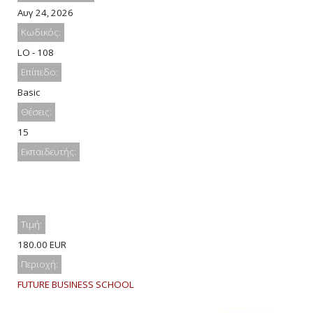
Αυγ 24, 2026
Κωδικός:
LO - 108
Επίπεδο:
Basic
Θέσεις:
15
Εκπαιδευτής:
Τιμή:
180.00 EUR
Περιοχή:
FUTURE BUSINESS SCHOOL