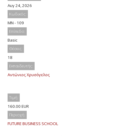
Αυγ 24, 2026
Κωδικός:
MN - 109
Επίπεδο:
Basic
Θέσεις:
18
Εκπαιδευτής:
Αντώνιος Χρυσόγελος
Τιμή:
160.00 EUR
Περιοχή:
FUTURE BUSINESS SCHOOL