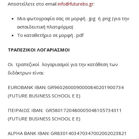
Αποστείλετε στο email
info@futurebs.gr
:
Μια φωτογραφία σας σε μορφή . jpg ή .png (για την
εκπαιδευτική πλατφόρμα)
To καταθετήριο σε μορφή . pdf
ΤΡΑΠΕΖΙΚΟΙ ΛΟΓΑΡΙΑΣΜΟΙ
Οι τραπεζικοί λογαριασμοί για την κατάθεση των
διδάκτρων είναι:
EUROBANK IBAN: GR9602600090000840201900734
(FUTURE BUSINESS SCHOOL E E)
ΠΕΙΡΑΙΩΣ ΙΒΑΝ: GR5801720480005048105734311
(FUTURE BUSINESS SCHOOL E E)
ALPHA BANK IBAN: GR8301403470347002002023821