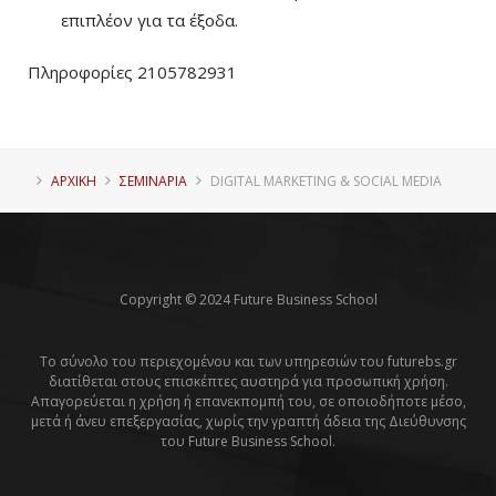
επιπλέον για τα έξοδα.
Πληροφορίες 2105782931
ΑΡΧΙΚΗ
ΣΕΜΙΝΑΡΙΑ
DIGITAL MARKETING & SOCIAL MEDIA
Copyright © 2024 Future Business School
Το σύνολο του περιεχομένου και των υπηρεσιών του futurebs.gr
διατίθεται στους επισκέπτες αυστηρά για προσωπική χρήση.
Απαγορεύεται η χρήση ή επανεκπομπή του, σε οποιοδήποτε μέσο,
μετά ή άνευ επεξεργασίας, χωρίς την γραπτή άδεια της Διεύθυνσης
του Future Business School.