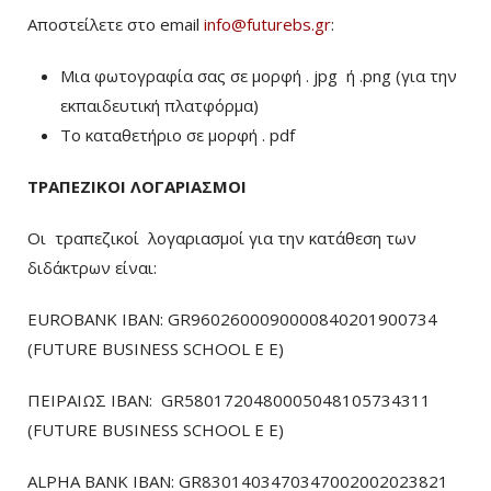
Αποστείλετε στο email
info@futurebs.gr
:
Μια φωτογραφία σας σε μορφή . jpg ή .png (για την
εκπαιδευτική πλατφόρμα)
To καταθετήριο σε μορφή . pdf
ΤΡΑΠΕΖΙΚΟΙ ΛΟΓΑΡΙΑΣΜΟΙ
Οι τραπεζικοί λογαριασμοί για την κατάθεση των
διδάκτρων είναι:
EUROBANK IBAN: GR9602600090000840201900734
(FUTURE BUSINESS SCHOOL E E)
ΠΕΙΡΑΙΩΣ ΙΒΑΝ: GR5801720480005048105734311
(FUTURE BUSINESS SCHOOL E E)
ALPHA BANK IBAN: GR8301403470347002002023821