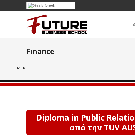
Greek
Finance
BACK
Diploma in Public Relat
από την TUV AUS