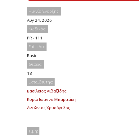
Ημ/νία Έναρξης:
Αυγ 24, 2026
Κωδικός:
PR - 111
Επίπεδο:
Basic
Θέσεις:
18
Εκπαιδευτής:
Βασίλειος Αιβαζίδης
Κυρία Ιωάννα Μπαριτάκη
Αντώνιος Χρυσόγελος
Τιμή: