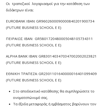
Οι τραπεζικοί λογαριασμοί για την κατάθεση των
διδάκτρων είναι:
EUROBANK IBAN: GR9602600090000840201900734
(FUTURE BUSINESS SCHOOL E E)
ΠΕΙΡΑΙΩΣ ΙΒΑΝ: GR5801720480005048105734311
(FUTURE BUSINESS SCHOOL E E)
ALPHA BANK IBAN: GR8301403470347002002023821
(FUTURE BUSINESS SCHOOL E E)
ΕΘΝΙΚΗ ΤΡΑΠΕΖΑ: GR2301101640000016401099409
(FUTURE BUSINESS SCHOOL E E)
Στο αποδεικτικό κατάθεσης θα συμπληρώσετε το
ονοματεπώνυμό σας.
Τα έξοδα μεταφοράς ή εμβάσματος βαρύνουν τον