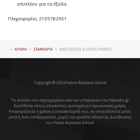
επιπλέον για τα έξοδα.
Πληροφορίες 2105782931
ΑΡΧΙΚΗ
ΣΕΜΙΝΑΡΙΑ
WEB DESIGN & DEVELOPMENT
Copyright © 2024 Future Business School
Το σύνολο του περιεχομένου και των υπηρεσιών του futurebs.gr
διατίθεται στους επισκέπτες αυστηρά για προσωπική χρήση.
Απαγορεύεται η χρήση ή επανεκπομπή του, σε οποιοδήποτε μέσο,
μετά ή άνευ επεξεργασίας, χωρίς την γραπτή άδεια της Διεύθυνσης
του Future Business School.