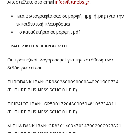
Αποστείλετε στο email
info@futurebs.gr
:
Μια φωτογραφία σας σε μορφή . jpg ή .png (για την
εκπαιδευτική πλατφόρμα)
To καταθετήριο σε μορφή . pdf
ΤΡΑΠΕΖΙΚΟΙ ΛΟΓΑΡΙΑΣΜΟΙ
Οι τραπεζικοί λογαριασμοί για την κατάθεση των
διδάκτρων είναι:
EUROBANK IBAN: GR9602600090000840201900734
(FUTURE BUSINESS SCHOOL E E)
ΠΕΙΡΑΙΩΣ ΙΒΑΝ: GR5801720480005048105734311
(FUTURE BUSINESS SCHOOL E E)
ALPHA BANK IBAN: GR8301403470347002002023821