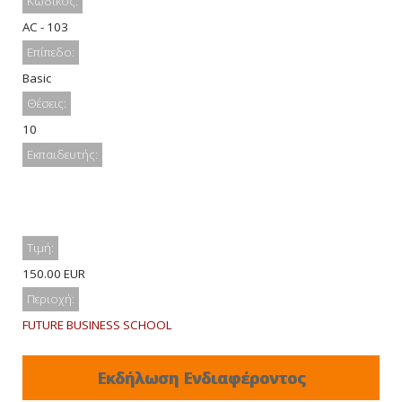
Κωδικός:
AC - 103
Επίπεδο:
Basic
Θέσεις:
10
Εκπαιδευτής:
Τιμή:
150.00 EUR
Περιοχή:
FUTURE BUSINESS SCHOOL
Εκδήλωση Ενδιαφέροντος