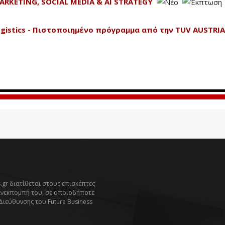
ARKETING, SOCIAL MEDIA & AI STRATEGY
 Logistics - Πιστοποιημένο πρόγραμμα από την TUV AUSTRIA
.gr διατίθεται στους επισκέπτες
ανεκπομπή του, σε οποιοδήποτε
 Διεύθυνσης του Future Business