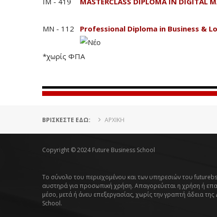
IM - 419
MASTERCLASS DIPLOMA IN DIGITAL M
MN - 112
Professional Diploma in Business &
*χωρίς ΦΠΑ
ΒΡΊΣΚΕΣΤΕ ΕΔΏ:
ΑΡΧΙΚΗ
Copyright © 2024 Future Business School
Το σύνολο του περιεχομένου και των υπηρεσιών του futurebs
αυστηρά για προσωπική χρήση. Απαγορεύεται η χρήση ή επ
μέσο, μετά ή άνευ επεξεργασίας, χωρίς την γραπτή άδεια της
School.