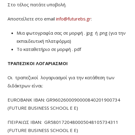
Στο τέλος πατάτε υποβολή.
Αποστείλετε στο email
info@futurebs.gr
:
Μια φωτογραφία σας σε μορφή . jpg ή .png (για την
εκπαιδευτική πλατφόρμα)
To καταθετήριο σε μορφή . pdf
ΤΡΑΠΕΖΙΚΟΙ ΛΟΓΑΡΙΑΣΜΟΙ
Οι τραπεζικοί λογαριασμοί για την κατάθεση των
διδάκτρων είναι:
EUROBANK IBAN: GR9602600090000840201900734
(FUTURE BUSINESS SCHOOL E E)
ΠΕΙΡΑΙΩΣ ΙΒΑΝ: GR5801720480005048105734311
(FUTURE BUSINESS SCHOOL E E)