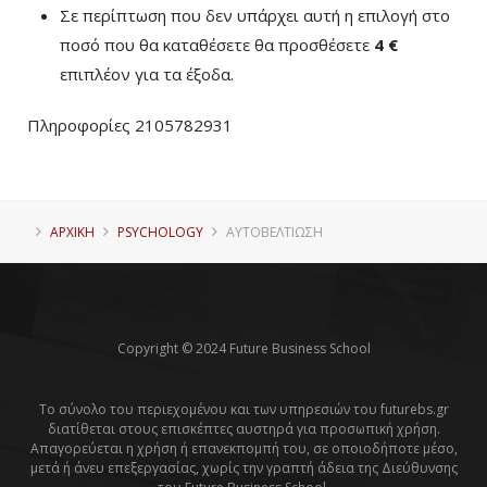
Σε περίπτωση που δεν υπάρχει αυτή η επιλογή στο
ποσό που θα καταθέσετε θα προσθέσετε
4 €
επιπλέον για τα έξοδα.
Πληροφορίες 2105782931
ΑΡΧΙΚΗ
PSYCHOLOGY
ΑΥΤΟΒΕΛΤΊΩΣΗ
Copyright © 2024 Future Business School
Το σύνολο του περιεχομένου και των υπηρεσιών του futurebs.gr
διατίθεται στους επισκέπτες αυστηρά για προσωπική χρήση.
Απαγορεύεται η χρήση ή επανεκπομπή του, σε οποιοδήποτε μέσο,
μετά ή άνευ επεξεργασίας, χωρίς την γραπτή άδεια της Διεύθυνσης