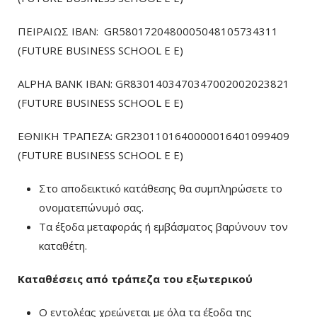
ΠΕΙΡΑΙΩΣ ΙΒΑΝ: GR5801720480005048105734311
(FUTURE BUSINESS SCHOOL E E)
ALPHA BANK IBAN: GR8301403470347002002023821
(FUTURE BUSINESS SCHOOL E E)
ΕΘΝΙΚΗ ΤΡΑΠΕΖΑ: GR2301101640000016401099409
(FUTURE BUSINESS SCHOOL E E)
Στο αποδεικτικό κατάθεσης θα συμπληρώσετε το
ονοματεπώνυμό σας.
Τα έξοδα μεταφοράς ή εμβάσματος βαρύνουν τον
καταθέτη.
Καταθέσεις από τράπεζα του εξωτερικού
Ο εντολέας χρεώνεται με όλα τα έξοδα της