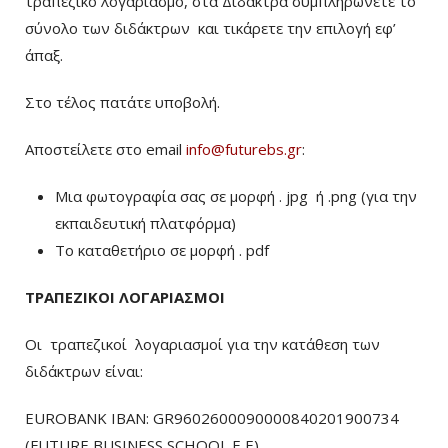
τραπεζικό λογαριασμό, στα Δίδακτρα συμπληρώνετε το
σύνολο των διδάκτρων
και τικάρετε την επιλογή εφ’
άπαξ.
Στο τέλος πατάτε υποβολή.
Αποστείλετε στο email
info@futurebs.gr
:
Μια φωτογραφία σας σε μορφή . jpg ή .png (για την
εκπαιδευτική πλατφόρμα)
To καταθετήριο σε μορφή . pdf
ΤΡΑΠΕΖΙΚΟΙ ΛΟΓΑΡΙΑΣΜΟΙ
Οι τραπεζικοί λογαριασμοί για την κατάθεση των
διδάκτρων είναι:
EUROBANK IBAN: GR9602600090000840201900734
(FUTURE BUSINESS SCHOOL E E)