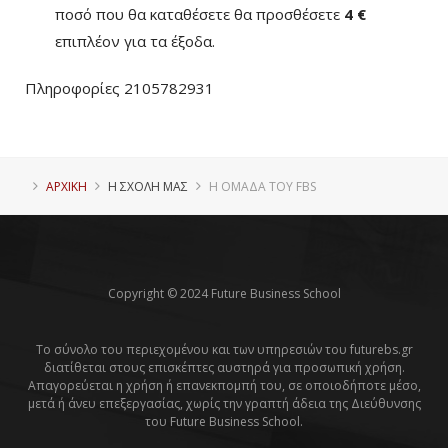
ποσό που θα καταθέσετε θα προσθέσετε
4 €
επιπλέον για τα έξοδα.
Πληροφορίες 2105782931
ΑΡΧΙΚΗ
Η ΣΧΟΛΗ ΜΑΣ
Η ΟΜΑΔΑ ΤΟΥ FBS
Copyright © 2024 Future Business School
Το σύνολο του περιεχομένου και των υπηρεσιών του futurebs.gr
διατίθεται στους επισκέπτες αυστηρά για προσωπική χρήση.
Απαγορεύεται η χρήση ή επανεκπομπή του, σε οποιοδήποτε μέσο,
μετά ή άνευ επεξεργασίας, χωρίς την γραπτή άδεια της Διεύθυνσης
του Future Business School.