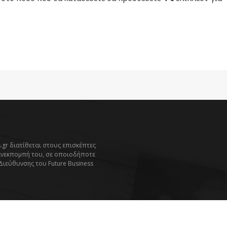
.gr διατίθεται στους επισκέπτες
ανεκπομπή του, σε οποιοδήποτε
 Διεύθυνσης του Future Business