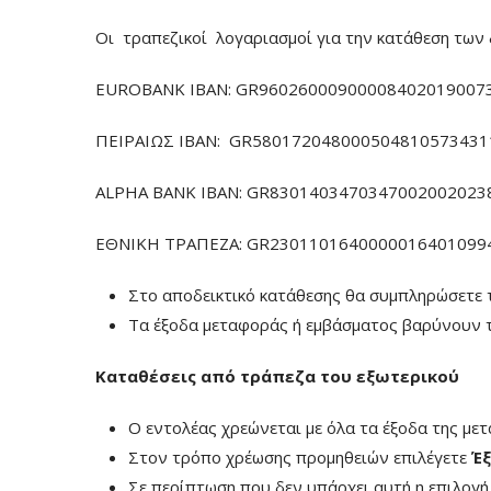
Οι τραπεζικοί λογαριασμοί για την κατάθεση των 
EUROBANK IBAN: GR960260009000084020190073
ΠΕΙΡΑΙΩΣ ΙΒΑΝ: GR5801720480005048105734311
ALPHA BANK IBAN: GR83014034703470020020238
ΕΘΝΙΚΗ ΤΡΑΠΕΖΑ: GR23011016400000164010994
Στο αποδεικτικό κατάθεσης θα συμπληρώσετε 
Τα έξοδα μεταφοράς ή εμβάσματος βαρύνουν τ
Καταθέσεις από τράπεζα του εξωτερικού
Ο εντολέας χρεώνεται με όλα τα έξοδα της με
Στον τρόπο χρέωσης προμηθειών επιλέγετε
Έξ
Σε περίπτωση που δεν υπάρχει αυτή η επιλογ