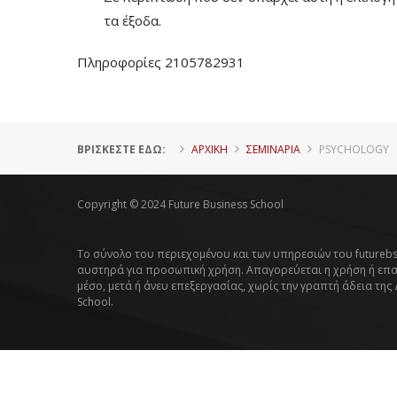
τα έξοδα.
Πληροφορίες 2105782931
ΒΡΊΣΚΕΣΤΕ ΕΔΏ:
ΑΡΧΙΚΗ
ΣΕΜΙΝΑΡΙΑ
PSYCHOLOGY
Copyright © 2024 Future Business School
Το σύνολο του περιεχομένου και των υπηρεσιών του futurebs
αυστηρά για προσωπική χρήση. Απαγορεύεται η χρήση ή επ
μέσο, μετά ή άνευ επεξεργασίας, χωρίς την γραπτή άδεια της
School.