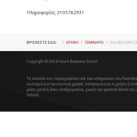
Πληροφορίες 2105782931
ΒΡΊΣΚΕΣΤΕ ΕΔΏ:
ΑΡΧΙΚΗ
ΣΕΜΙΝΑΡΙΑ
DOUBLE DIPLO
Copyright © 2024 Future Business School
Το σύνολο του περιεχομένου και των υπηρεσιών του futurebs
αυστηρά για προσωπική χρήση. Απαγορεύεται η χρήση ή επ
μέσο, μετά ή άνευ επεξεργασίας, χωρίς την γραπτή άδεια της
School.