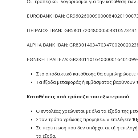
Οι τραπεζικοί λογαριασμοί για την κατάθεση των 
EUROBANK IBAN: GR960260009000084020190073
ΠΕΙΡΑΙΩΣ ΙΒΑΝ: GR5801720480005048105734311
ALPHA BANK IBAN: GR83014034703470020020238
ΕΘΝΙΚΗ ΤΡΑΠΕΖΑ: GR23011016400000164010994
Στο αποδεικτικό κατάθεσης θα συμπληρώσετε 
Τα έξοδα μεταφοράς ή εμβάσματος βαρύνουν τ
Καταθέσεις από τράπεζα του εξωτερικού
Ο εντολέας χρεώνεται με όλα τα έξοδα της με
Στον τρόπο χρέωσης προμηθειών επιλέγετε
Έξ
Σε περίπτωση που δεν υπάρχει αυτή η επιλογ
τα έξοδα.