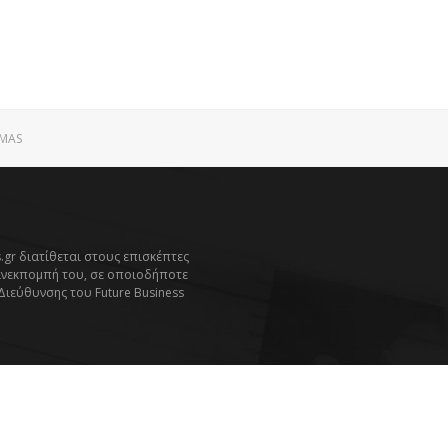
MAS
.gr διατίθεται στους επισκέπτες
ανεκπομπή του, σε οποιοδήποτε
 Διεύθυνσης του Future Business