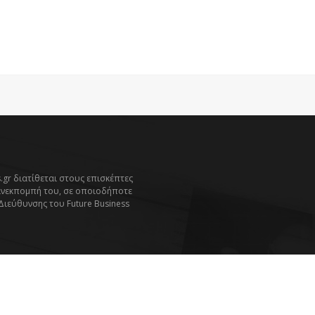
.gr διατίθεται στους επισκέπτες
ανεκπομπή του, σε οποιοδήποτε
 Διεύθυνσης του Future Business