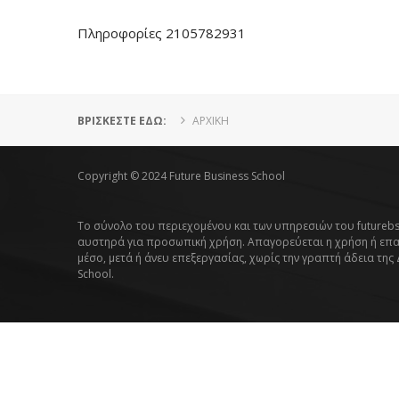
Πληροφορίες 2105782931
ΒΡΊΣΚΕΣΤΕ ΕΔΏ:
ΑΡΧΙΚΗ
Copyright © 2024 Future Business School
Το σύνολο του περιεχομένου και των υπηρεσιών του futurebs
αυστηρά για προσωπική χρήση. Απαγορεύεται η χρήση ή επ
μέσο, μετά ή άνευ επεξεργασίας, χωρίς την γραπτή άδεια της
School.