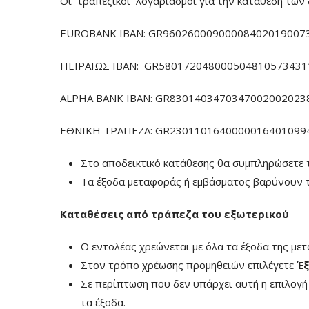
Οι τραπεζικοί λογαριασμοί για την κατάθεση των 
EUROBANK IBAN: GR960260009000084020190073
ΠΕΙΡΑΙΩΣ ΙΒΑΝ: GR5801720480005048105734311
ALPHA BANK IBAN: GR83014034703470020020238
ΕΘΝΙΚΗ ΤΡΑΠΕΖΑ: GR23011016400000164010994
Στο αποδεικτικό κατάθεσης θα συμπληρώσετε 
Τα έξοδα μεταφοράς ή εμβάσματος βαρύνουν τ
Καταθέσεις από τράπεζα του εξωτερικού
Ο εντολέας χρεώνεται με όλα τα έξοδα της με
Στον τρόπο χρέωσης προμηθειών επιλέγετε
Έξ
Σε περίπτωση που δεν υπάρχει αυτή η επιλογ
τα έξοδα.