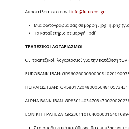
Αποστείλετε στο email
info@futurebs.gr
:
Μια φωτογραφία σας σε μορφή . jpg ή .png (γι
To καταθετήριο σε μορφή . pdf
ΤΡΑΠΕΖΙΚΟΙ ΛΟΓΑΡΙΑΣΜΟΙ
Οι τραπεζικοί λογαριασμοί για την κατάθεση των 
EUROBANK IBAN: GR960260009000084020190073
ΠΕΙΡΑΙΩΣ ΙΒΑΝ: GR5801720480005048105734311
ALPHA BANK IBAN: GR83014034703470020020238
ΕΘΝΙΚΗ ΤΡΑΠΕΖΑ: GR23011016400000164010994
Στο αποδεικτικό κατάθεσης θα συμπληρώσετε 