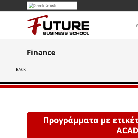
Greek
Finance
BACK
Προγράμματα με ετικέτ
ACAD