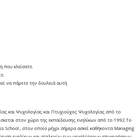
η που κλείσατε.
ε.
εί να πάρετε την δουλειά αυτή.
νίας και Ψυχολογίας και Πτυχιούχος Ψυχολογίας από το
σκεται στον χώρο της εκπαίδευσης ενηλίκων από το 1992.Το
ss School , στον οποίο μέχρι σήμερα ασκεί καθήκοντα Managing
αίδευση ενηλίκων και στελεχών των μεγαλύτερων επιχειρήσεων