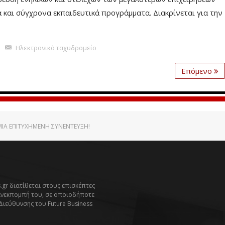
και σύγχρονα εκπαιδευτικά προγράμματα. Διακρίνεται για την
Ηλεκτρονικό ταχυδρομείο
Επόμενο
 ΜΙΑ ΕΠΙΤΥΧΗΜΈΝΗ ΣΥΝΈΝΤΕΥΞΗ!
.gr διατίθεται στους επισκέπτες
ανεκπομπή του, σε οποιοδήποτε
 Διεύθυνσης του Future Business