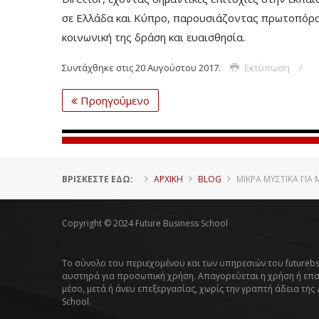
σε Ελλάδα και Κύπρο, παρουσιάζοντας πρωτοπόρα 
κοινωνική της δράση και ευαισθησία.
Συντάχθηκε στις
20 Αυγούστου 2017
.
Εκτύπωση
Προηγούμενο
ΒΡΊΣΚΕΣΤΕ ΕΔΏ:
ΑΡΧΙΚΗ
BLOG
ΜΙΚΡΆ ΜΥΣΤΙΚΆ ΓΙΑ
Copyright © 2024 Future Business School
Το σύνολο του περιεχομένου και των υπηρεσιών του futurebs
αυστηρά για προσωπική χρήση. Απαγορεύεται η χρήση ή επ
μέσο, μετά ή άνευ επεξεργασίας, χωρίς την γραπτή άδεια της
School.